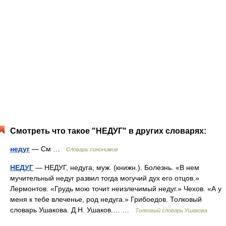
Смотреть что такое "НЕДУГ" в других словарях:
недуг
— См …
Словарь синонимов
НЕДУГ
— НЕДУГ, недуга, муж. (книжн.). Болезнь. «В нем
мучительный недуг развил тогда могучий дух его отцов.»
Лермонтов. «Грудь мою точит неизлечимый недуг.» Чехов. «А у
меня к тебе влеченье, род недуга.» Грибоедов. Толковый
словарь Ушакова. Д.Н. Ушаков.… …
Толковый словарь Ушакова