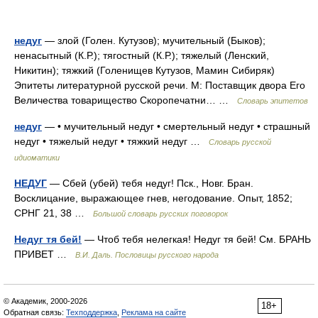
недуг
— злой (Голен. Кутузов); мучительный (Быков);
ненасытный (К.Р.); тягостный (К.Р.); тяжелый (Ленский,
Никитин); тяжкий (Голенищев Кутузов, Мамин Сибиряк)
Эпитеты литературной русской речи. М: Поставщик двора Его
Величества товарищество Скоропечатни… …
Словарь эпитетов
недуг
— • мучительный недуг • смертельный недуг • страшный
недуг • тяжелый недуг • тяжкий недуг …
Словарь русской
идиоматики
НЕДУГ
— Сбей (убей) тебя недуг! Пск., Новг. Бран.
Восклицание, выражающее гнев, негодование. Опыт, 1852;
СРНГ 21, 38 …
Большой словарь русских поговорок
Недуг тя бей!
— Чтоб тебя нелегкая! Недуг тя бей! См. БРАНЬ
ПРИВЕТ …
В.И. Даль. Пословицы русского народа
© Академик, 2000-2026
18+
Обратная связь:
Техподдержка
,
Реклама на сайте