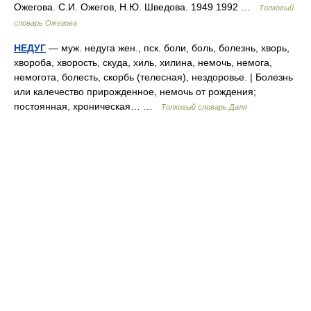
Ожегова. С.И. Ожегов, Н.Ю. Шведова. 1949 1992 …
Толковый
словарь Ожегова
НЕДУГ
— муж. недуга жен., пск. боли, боль, болезнь, хворь,
хвороба, хворость, скуда, хиль, хилина, немочь, немога,
немогота, болесть, скорбь (телесная), нездоровье. | Болезнь
или калечество прирожденное, немочь от рождения;
постоянная, хроническая… …
Толковый словарь Даля