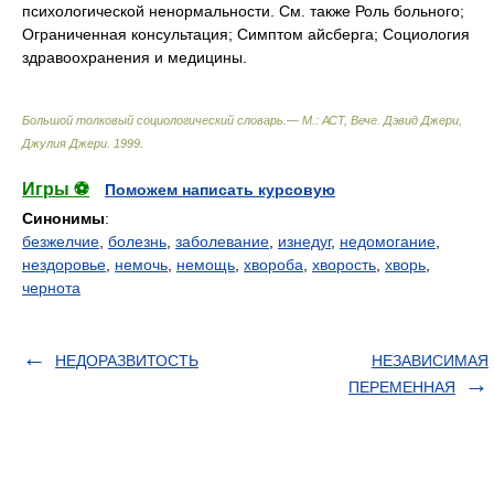
психологической ненормальности. См. также Роль больного;
Ограниченная консультация; Симптом айсберга; Социология
здравоохранения и медицины.
Большой толковый социологический словарь.— М.: АСТ, Вече
.
Дэвид Джери,
Джулия Джери
.
1999
.
Игры ⚽
Поможем написать курсовую
Синонимы
:
безжелчие
,
болезнь
,
заболевание
,
изнедуг
,
недомогание
,
нездоровье
,
немочь
,
немощь
,
хвороба
,
хворость
,
хворь
,
чернота
НЕДОРАЗВИТОСТЬ
НЕЗАВИСИМАЯ
ПЕРЕМЕННАЯ